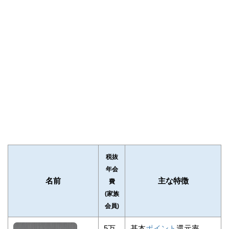
税抜
年会
名前
主な特徴
費
(家族
会員)
5万
基本
ポイント
還元率