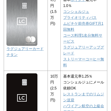
円
1.0％
(1.5
コンシェルジュ
万
プライオリティパス
円)
ムビチケ前売券GIFT月1
回無料
コース料理1名分無料サ
ービス
ラグジュアリーアップグ
ラグジュアリーカード
レード
チタン
ストリーマーコーヒー無
料
10万
基本還元率1.25％
円
コンシェルジュにメール
(2.5
依頼OK
万
レストランまでのリムジ
円)
ン送迎
ハワイアン航空の上級会