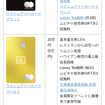
員資格
ラグジュアリーカードラ
ウンジ
ラグジュアリーカード
Luxury Tea無料
(月1回)
ブラック
ムビチケ前売券GIFT月2
回無料
20万
基本還元率1.5％
円
レストランから自宅への
(5万
リムジン送迎
円)
ハワイアン航空の最上級
会員資格
Luxury Tea無料 (毎日)
ムビチケ前売券GIFT月3
回無料
交通事故傷害保険 賠償
ラグジュアリーカード
責任保険付
ゴールド
会員限定イベントに最優
先で参加可能