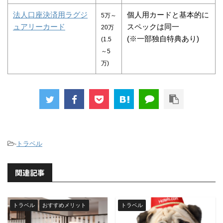
法人口座決済用ラグジ
個人用カードと基本的に
5万～
ュアリーカード
スペックは同一
20万
(※一部独自特典あり)
(1.5
～5
万)
-
トラベル
関連記事
トラベル
おすすめメリット
トラベル