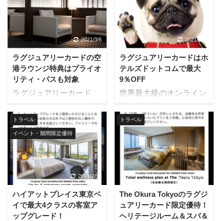
2021/3/6
2021/2/21
ラグジュアリーカードの空
ラグジュアリーカードはホ
港ラウンジ特典はプライオ
テルズドットコムで最大
リティ・パスも対象
9％OFF
ラグジュアリーカード
世界最大級のオンライン
は、世界1300ヶ所以上の
宿泊施設予約サイト
ラウンジ・ネットワーク
Hotels.comでは、ラグジ
トラベル
トラベル
の空港ラウンジを利用で
ュアリーカード会員限定
イベント・期間限定優待
きます。 プライオリテ
で最低価格から、さらに
ィ・パスのプレステージ
最大9%割引となる優待
会員特典が無料となり、
が提供されています。 対
世界中のVIP空港ラウン
象カードはあらゆるラグ
2021/2/13
2021/2/13
ジが使い放題です。ま
ジュアリーカードであ
ハイアットプレイス東京ベ
The Okura Tokyoのラグジ
た、アプラスが提供して
り、チタンカード、ブラ
イで最大4クラスの客室ア
ュアリーカード限定優待！
いる国内空港ラウンジを
ックカード、ゴールドカ
ップグレード！
ヘリテージルーム＆スパ＆