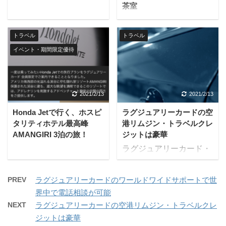
利用できます。 アプラス
ードの全会員が使えま
茶室
提供の空港ラウンジ 旅行
す。 Hotels.comとは ホ
や出張などで飛行機を利
テルズドットコムは旅行
トラベル
トラベル
用する際、日本国内と韓
や出張だけではなく、国
国、ハワイの主要空港の
内旅館でのおこもりステ
イベント・期間限定優待
ラウンジを無料で利用可
イケーションやホテルで
能。国内線搭乗時も使え
リモートワークなど、新
ます。 ドリンクの無料サ
しい滞在スタイルにも活
2021/2/13
2021/2/13
ービスや新聞・週刊誌の
用できる、世界最大級の
無料閲覧サービスが用意
オンライン宿泊予約サイ
Honda Jetで行く、ホスピ
ラグジュアリーカードの空
されており、インターネ
トです。 世界200か国以
タリティホテル最高峰
港リムジン・トラベルクレ
AMANGIRI 3泊の旅！
ジットは豪華
ット接続環境やフラ ...
上、約 ...
ラグジュアリーカード・
コンシェルジュにて一定
金額以上の国際航空券を
PREV
ラグジュアリーカードのワールドワイドサポートで世
購入すると、成田国際空
界中で電話相談が可能
港または羽田国際空港へ
NEXT
ラグジュアリーカードの空港リムジン・トラベルクレ
のリムジンサービス、ま
ジットは豪華
たは購入航空券に利用で