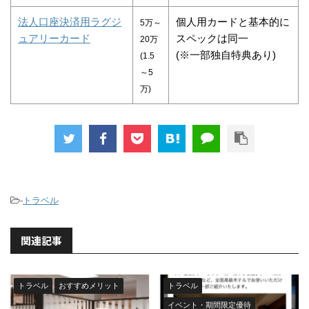
法人口座決済用ラグジ
個人用カードと基本的に
5万～
ュアリーカード
スペックは同一
20万
(※一部独自特典あり)
(1.5
～5
万)
-
トラベル
関連記事
トラベル
おすすめメリット
トラベル
イベント・期間限定優待