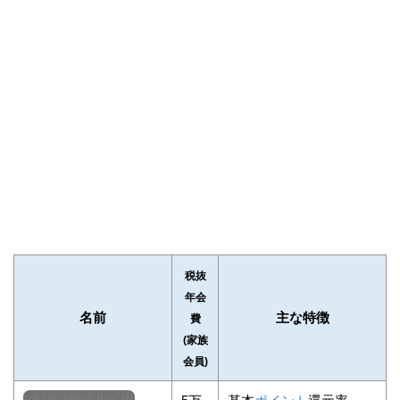
税抜
年会
名前
主な特徴
費
(家族
会員)