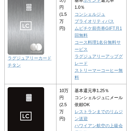
5万
基本
ポイント
還元率
円
1.0％
(1.5
コンシェルジュ
万
プライオリティパス
円)
ムビチケ前売券GIFT月1
回無料
コース料理1名分無料サ
ービス
ラグジュアリーアップグ
ラグジュアリーカード
レード
チタン
ストリーマーコーヒー無
料
10万
基本還元率1.25％
円
コンシェルジュにメール
(2.5
依頼OK
万
レストランまでのリムジ
円)
ン送迎
ハワイアン航空の上級会