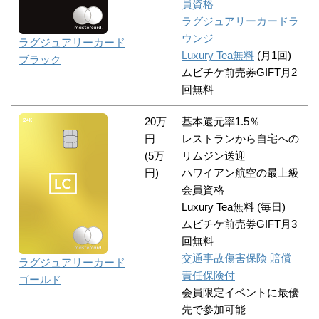
員資格
ラグジュアリーカードラ
ウンジ
ラグジュアリーカード
Luxury Tea無料
(月1回)
ブラック
ムビチケ前売券GIFT月2
回無料
20万
基本還元率1.5％
円
レストランから自宅への
(5万
リムジン送迎
円)
ハワイアン航空の最上級
会員資格
Luxury Tea無料 (毎日)
ムビチケ前売券GIFT月3
回無料
交通事故傷害保険 賠償
ラグジュアリーカード
責任保険付
ゴールド
会員限定イベントに最優
先で参加可能