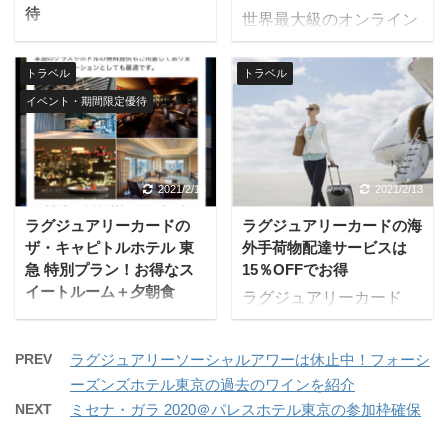
利用できます。 アプラス
待
世界最大級のオンライン
提供の空港ラウンジ 旅行
宿泊施設予約サイト
や出張などで飛行機を利
Hotels.comでは、ラグジ
トラベル
トラベル
用する際、日本国内と韓
ュアリーカード会員限定
国、ハワイの主要空港の
イベント・期間限定優待
で最低価格から、さらに
ラウンジを無料で利用可
最大9%割引となる優待
能。国内線搭乗時も使え
が提供されています。 対
ます。 ドリンクの無料サ
象カードはあらゆるラグ
2021/2/14
2021/2/13
ービスや新聞・週刊誌の
ジュアリーカードであ
無料閲覧サービスが用意
ラグジュアリーカードの
ラグジュアリーカードの海
り、チタンカード、ブラ
されており、インターネ
ザ・キャピトルホテル 東
外手荷物配達サービスは
ックカード、ゴールドカ
急 特別プラン！お得なス
15％OFFでお得
ット接続環境やフラ ...
ードの全会員が使えま
イートルーム＋夕朝食
ラグジュアリーカード
す。 Hotels.comとは ホ
は、海外旅行の際、あら
テルズドットコムは旅行
かじめスーツケースやゴ
や出張だけではなく、国
PREV
ラグジュアリーソーシャルアワーは休止中！フォーシ
ルフバッグなどを現地へ
内旅館でのおこもりステ
ーズンズホテル東京の過去のワインを紹介
発送できる「海外手荷物
イケーションやホテルで
NEXT
ミセナ・ガラ 2020＠パレスホテル東京の参加枠確保
配達サービス」でお得な
リモートワークなど、新
優待特典があります。 出