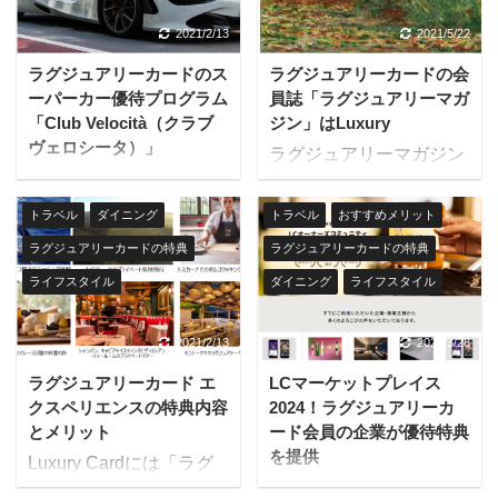
を得られました（現在は
り、チタンカード、ブラ
Mastercardが提供するサ
ップされ簡単オーダーが
終了）。 以下、かつて存
ックカード、ゴールドカ
2021/2/13
2021/5/22
ービスであり、予告なく
可能となっています。 ラ
在してたLuxury Cardの
ードの全会員が使えま
変更または終了する場合
グジュアリーカードのフ
ラグジュアリーカードのス
ラグジュアリーカードの会
Farfetch優待について解
す。 ヘアサロン
があります。利用にあた
ラワーサービスの優待で
ーパーカー優待プログラム
員誌「ラグジュアリーマガ
説します。 3,200を超え
「Earth」全店舗にて特
っては、ラグジュアリー
は、表示価格から全品 ...
「Club Velocità（クラブ
ジン」はLuxury
る世界のラグジュアリー
別優待価格でヘアセット
カード ...
ヴェロシータ）」
ラグジュアリーマガジン
ブランドを取り揃えたデ
（ダウンスタイル、アッ
スーパーカー専門のカー
はラグジュアリーカード
ジタルマーケットプレイ
プスタイル）または、ヘ
シェアリングサービス等
の会員に提供される会員
ス Farfetch（ファーフ
トラベル
ダイニング
トラベル
おすすめメリット
ッドスパを利用できま
を提供するClub Velocità
誌です。 編集、デザイナ
ェッチ）にて、至れり尽
す。 お出かけ前のスタイ
ラグジュアリーカードの特典
ラグジュアリーカードの特典
では、多くのサービスを
ー、そしてライターから
くせりのサービスを受け
リングに、または仕事帰
ライフスタイル
ダイニング
ライフスタイル
Luxury Card（ラグジュ
構成される専門チーム
られます。 Farfetchロイ
りのリフレッシュに、多
アリーカード）会員限定
が、品質、価値、サービ
ヤルティプログラム上級
様なシーンで活用できま
の価格でご用意していま
スに関心の高い富裕層の
2021/2/13
2024/3/28
会員資格が提供されてい
す。 特別優待価格 ヘア
す。 ランボルギーニやフ
読者向けに、幅広いラグ
るのはラグジュアリーカ
セット（ダウンスタイ
ラグジュアリーカード エ
LCマーケットプレイス
ェラーリなどスーパーカ
ジュアリー関連の情報
ード 会員限定なので ...
ル）：2,000円（税別）
クスペリエンスの特典内容
2024！ラグジュアリーカ
ーシェアリングやヘリコ
を、季節ごとのテーマや
とメリット
ード会員の企業が優待特典
ヘアセット ...
プター、ヨット、レスト
特集を提供しています。
を提供
Luxury Cardには「ラグ
ラン、その他ラグジュア
対象カードはあらゆるラ
LCマーケットプレイスと
ジュアリーエクスペリエ