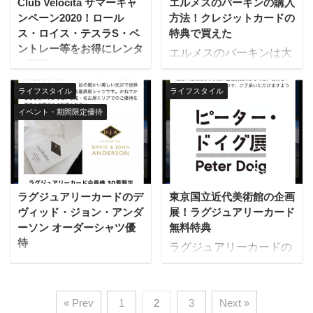
るラグジュアリーカード
Club Velocita サマーキャ
エルメスのバーキンの購入
格へのポイント充当も可
す。 ラグジュアリーカー
増加しており、今後もさ
であり、チタ ...
ンペーン2020！ロール
方法！クレジットカードの
能です。 対象カードはあ
ド ゴールド： 会期中い
らなる多様化に期待でき
ス・ロイス・テスラS・ベ
特典で買えた
らゆるラグジュアリーカ
つでも同伴者1名まで無
ントレー等をお得にレンタ
ます。 L ...
エルメスのバーキンは大
ードであり、チタンカー
料 ラグジュアリーカード
ル可能
人気のバッグですね。な
ド、ブラックカード、ゴ
ブラック： 会期中の金曜
かなか手に入らず希少価
ライフスタイル
ライフスタイル
ールドカードの全会員が
日限定で同伴者1名まで
値が高く、HERMESラ
使えます。 ポイント交換
無料 数ヶ月に一度企画展
イベント・期間限定優待
ヴァー垂涎のカバンで
の対象車種 ブラック・バ
は入れ替わるので、通年
す。 定価でエルメスのバ
ッジはロールス・ロイス
を通して多様な芸術を楽
ーキンを購入する方法
の顧客の中でも個性的な
しめます。 開催中の優待
は、基本的には上顧客に
2021/2/13
2021/2/13
方々の要望に応える車種
はスマホアプリ
なるか、人脈経由で譲っ
で、リスクを冒し、常識
（iPhone・Android）の
ラグジュアリーカードのデ
東京国立近代美術館の企画
てもらうことになりま
を打ち破って、独自 ...
TicketsやOFFERS ...
ヴィッド・ジョン・アンダ
展！ラグジュアリーカード
す。 エルメスのバーキン
ーソン オーダーシャツ優
無料特典
をクレジットカードの特
待
ラグジュアリーカードの
典で購入可能に 別ルート
うち、ブラックカード、
として、ラグジュアリー
ゴールドカードには、東
カード ゴールドの優待で
京国立近代美術館、国立
« Prev
1
2
3
Next »
入れる「Farfetch Private