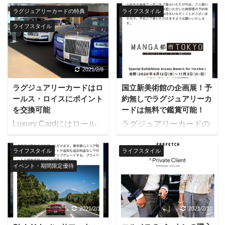
リーサービスが対象で
グジュアリーカードであ
は、ラグジュアリーカー
ンス」という優待パッケ
す。 対象カードはあらゆ
ラグジュアリーカードの特典
ライフスタイル
り、チタンカード、ブラ
ドというひとつの共通点
ージがあります。 ラグジ
るラグジュアリーカード
ックカード、ゴールドカ
ライフスタイル
を通し、会員同士が繋が
ュアリーカードだからこ
であり、チタンカード、
ードの全会員が使えま
れる相互利益型のサービ
そ提供できる非日常のプ
ブラックカード、ゴール
す。 ラグジュアリーマガ
スです。 ラグジュアリー
レミアム体験を楽しめま
ドカードの全会員が使え
ジンは、ラグジュアリー
カード法人決済用Gold
す。 ５つ星ホテルに宿泊
2021/2/8
2021/2/13
ます。 Club Velocità（ク
カードオンラインまたは
Card会員は、自社商品・
しながらアメリカンフッ
ラブヴェロシータ）とは
会員専用アプリから、い
ラグジュアリーカードはロ
国立新美術館の企画展！予
サービスを、ラグジュア
トボール・Super Bowlを
Club Velocità ...
つでもどこでも見ること
ールス・ロイスにポイント
約無しでラグジュアリーカ
リーカード会員限定特別
VIPスイートで観戦する
を交換可能
ードは無料で鑑賞可能！
が可能です。 スマホアプ
プランや限定パッケージ
ツアー ニューヨークブロ
リ ...
Luxury Cardにはロール
ラグジュアリーカードの
として提供することで、
ードウェイの“ハリーポッ
ス・ロイス関連のベネフ
うち、ブラックカード、
自社のPRが可能になり
ターと呪い子”をプレミア
ィットが存在していま
ゴールドカードには、国
ます。 全てのラグジュア
ライフスタイル
ライフスタイル
ムシートで鑑賞後キャス
す。 ラグジュアリーカー
立新美術館、東京国立近
リーカード会員にとって
トメンバーとのプライベ
イベント・期間限定優待
ドのポイント9,270,000
代美術館での企画展が無
は、他にはないスペシャ
ートディナー フランスで
ポイントでロールス・ロ
料になる特典がありま
ルな優待やサービスをい
心ゆくまで料理を堪能す
イス ブラックバッジ
す。 対象施設は国立新美
ち早く楽しめます。 優待
る７日間フランス料理ツ
CULLINANと交換できま
術館、東京国立近代美術
2021/2/13
2021/2/10
を使える地域や、種類の
アー 対象カードはあらゆ
す。手付金や一部車両価
館（美術館・工芸館）で
バリエーションは着実に