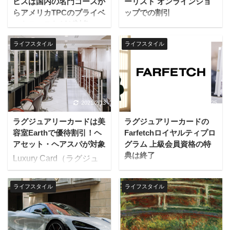
ビスは国内の名門コースか
ーリスト オンラインショ
らアメリカTPCのプライベ
ップでの割引
ートコースなどが対象
Luxury Card（ラグジュ
ラグジュアリーカードの
アリーカード）はケイフ
ライフスタイル
ライフスタイル
名門ゴルフ場優待・予約
ローリスト オンラインシ
サービスでは、国内の名
ョップでの優待特典・フ
門コースからアメリカ
ラワーサービスを利用で
TPCのプライベートコー
きます。 対象カードはあ
スなど、クラブ会員以外
らゆるラグジュアリーカ
2021/2/13
2022/9/25
は通常ラウンドできない
ードであり、チタンカー
ラグジュアリーカードは美
ラグジュアリーカードの
名門コースを予約できま
ド、ブラックカード、ゴ
容室Earthで優待割引！ヘ
Farfetchロイヤルティプロ
す。 利用方法、有効期限
ールドカードの全会員が
アセット・ヘアスパが対象
グラム 上級会員資格の特
等最新情報はMastercard
使えます。 K FLORIST
典は終了
Luxury Card（ラグジュ
公式ホームページで確認
DESIGNは、独自ノウハ
ラグジュアリーカードの
アリーカード）はヘアサ
できます。 海外名門コー
ウを駆使しデザインされ
うちブラックカード、ゴ
ロン「Earth」での優待
ス：Mastercard ホームペ
たフラワーアレンジメン
ライフスタイル
ライフスタイル
ールドカード会員は、
特典を利用できます。 対
ージ 国内名門コース：
トを揃えたオンラインシ
Farfetchロイヤルティプ
象カードはあらゆるラグ
Mastercard ホームページ
ョップです。カテゴリ
ログラムの上級会員資格
ジュアリーカードであ
本サービスは、
ー、用途別にもラインナ