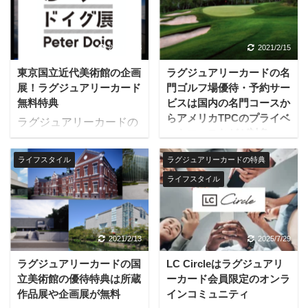
2021/2/13
2021/2/15
東京国立近代美術館の企画
ラグジュアリーカードの名
展！ラグジュアリーカード
門ゴルフ場優待・予約サー
無料特典
ビスは国内の名門コースか
らアメリカTPCのプライベ
ラグジュアリーカードの
ートコースなどが対象
うち、ブラックカード、
ラグジュアリーカードの
ゴールドカードには、東
ライフスタイル
ラグジュアリーカードの特典
名門ゴルフ場優待・予約
京国立近代美術館、国立
ライフスタイル
サービスでは、国内の名
新美術館での企画展が無
門コースからアメリカ
料になる特典がありま
TPCのプライベートコー
す。 対象施設は東京国立
スなど、クラブ会員以外
近代美術館（美術館・工
2021/2/13
2025/7/29
は通常ラウンドできない
芸館）、国立新美術館で
ラグジュアリーカードの国
LC Circleはラグジュアリ
名門コースを予約できま
す。 ラグジュアリーカー
立美術館の優待特典は所蔵
ーカード会員限定のオンラ
す。 利用方法、有効期限
ド ゴールド： 会期中い
作品展や企画展が無料
インコミュニティ
等最新情報はMastercard
つでも同伴者1名まで無