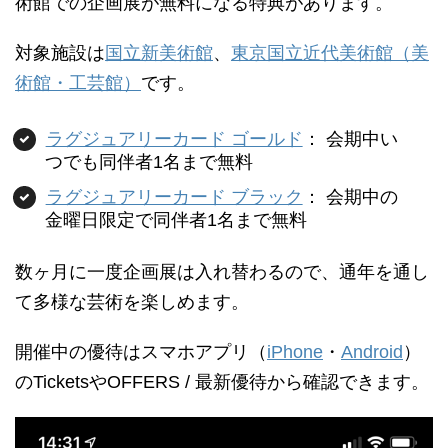
術館での企画展が無料になる特典があります。
対象施設は
国立新美術館
、
東京国立近代美術館（美
術館・工芸館）
です。
ラグジュアリーカード ゴールド
： 会期中い
つでも同伴者1名まで無料
ラグジュアリーカード ブラック
： 会期中の
金曜日限定で同伴者1名まで無料
数ヶ月に一度企画展は入れ替わるので、通年を通し
て多様な芸術を楽しめます。
開催中の優待はスマホアプリ（
iPhone
・
Android
）
のTicketsやOFFERS / 最新優待から確認できます。