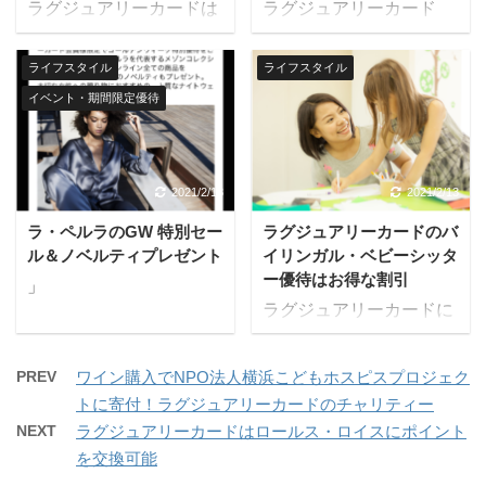
ラグジュアリーカードは
ラグジュアリーカード
公式ホームページで確認
料 ラグジュアリーカード
国立美術館でお得な優待
は、2023年3月に業界初
できます。 海外名門コー
ブラック： 会期中の金曜
特典を受けられます。 提
のオンラインコミュニテ
ス：Mastercard ホームペ
ライフスタイル
ライフスタイル
日限定で同伴者1名まで
携国立美術館の所蔵作品
ィ「LC Circle」を立ち上
ージ 国内名門コース：
無料 数ヶ月に一度企画展
イベント・期間限定優待
展を会員と同伴者1名ま
げました。 これは、ラグ
Mastercard ホームページ
は入れ替わるので、通年
で無料で何度でも鑑賞で
ジュアリーカード会員限
本サービスは、
を通して多様な芸術を楽
きます。さらにGold
定のエクスクルーシブな
Mastercardが提供するサ
しめます。 企画展はスマ
Card会員、Black Card会
コミュニティであり、会
2021/2/13
2021/2/13
ービスであり、予告なく
ホアプリで確認可能 開催
員は企画展も同伴者1名
員同士が交流や情報交
変更または終了する場合
中の優待はスマホアプリ
ラ・ペルラのGW 特別セー
ラグジュアリーカードのバ
まで無料です。 所蔵作品
換、ビジネスチャンスの
があります。利用にあた
（iPhone・Android） ...
ル＆ノベルティプレゼント
イリンガル・ベビーシッタ
展 所蔵作品展の優待特典
創出などを目的としてい
っては、ラグジュアリー
ー優待はお得な割引
」
は、あらゆるラグジュア
ます。 LC Circle の特徴
カード ...
ラグジュアリーカードに
リーカードが対象であ
会員限定：年会費
は、バイリンガル・ベビ
り、チタンカード、ブラ
132,000円のラグジュア
ーシッター「ケアファイ
ックカード、ゴールドカ
リーカード会員のみが入
PREV
ワイン購入でNPO法人横浜こどもホスピスプロジェク
ンダー」の優待特典があ
ードの全会員が使えま
会可能 多様な交流：趣
トに寄付！ラグジュアリーカードのチャリティー
ります。 対象カードはあ
す。 所蔵作品展は定期的
味・ビジネス・投資な
NEXT
ラグジュアリーカードはロールス・ロイスにポイント
らゆるラグジュアリーカ
に作品の入れ替えを行っ
ど、様々なトピックに関
を交換可能
ードであり、チタンカー
ています。1年を通して
するグループが存在 情報