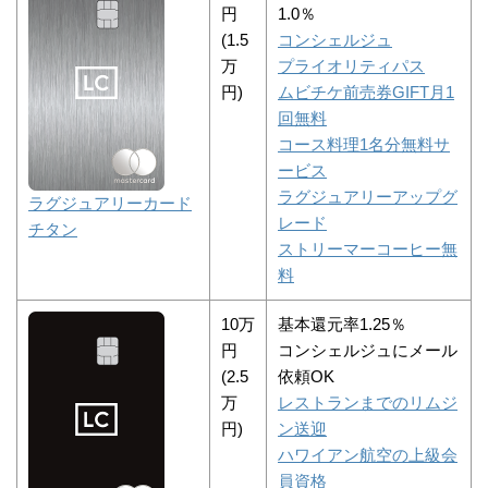
円
1.0％
(1.5
コンシェルジュ
万
プライオリティパス
円)
ムビチケ前売券GIFT月1
回無料
コース料理1名分無料サ
ービス
ラグジュアリーアップグ
ラグジュアリーカード
レード
チタン
ストリーマーコーヒー無
料
10万
基本還元率1.25％
円
コンシェルジュにメール
(2.5
依頼OK
万
レストランまでのリムジ
円)
ン送迎
ハワイアン航空の上級会
員資格