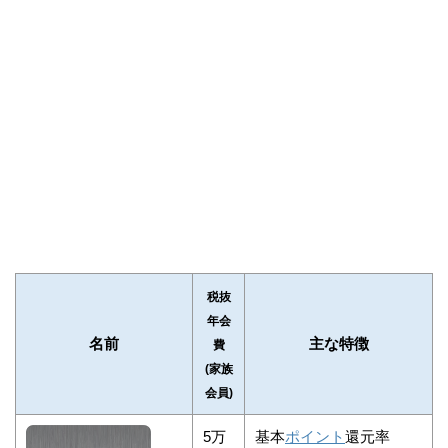
税抜
年会
名前
主な特徴
費
(家族
会員)
5万
基本
ポイント
還元率