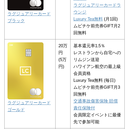
ラグジュアリーカードラ
ウンジ
ラグジュアリーカード
Luxury Tea無料
(月1回)
ブラック
ムビチケ前売券GIFT月2
回無料
20万
基本還元率1.5％
円
レストランから自宅への
(5万
リムジン送迎
円)
ハワイアン航空の最上級
会員資格
Luxury Tea無料 (毎日)
ムビチケ前売券GIFT月3
回無料
交通事故傷害保険 賠償
ラグジュアリーカード
責任保険付
ゴールド
会員限定イベントに最優
先で参加可能