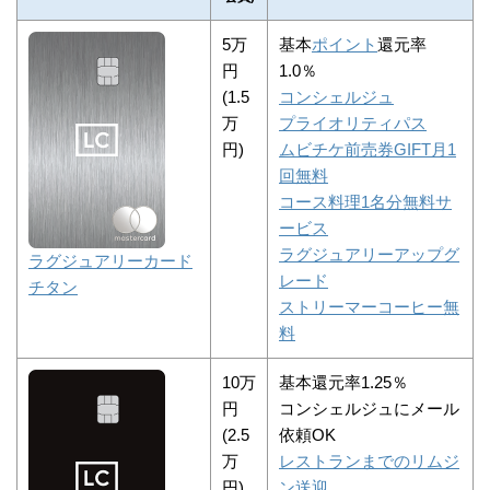
5万
基本
ポイント
還元率
円
1.0％
(1.5
コンシェルジュ
万
プライオリティパス
円)
ムビチケ前売券GIFT月1
回無料
コース料理1名分無料サ
ービス
ラグジュアリーアップグ
ラグジュアリーカード
レード
チタン
ストリーマーコーヒー無
料
10万
基本還元率1.25％
円
コンシェルジュにメール
(2.5
依頼OK
万
レストランまでのリムジ
円)
ン送迎