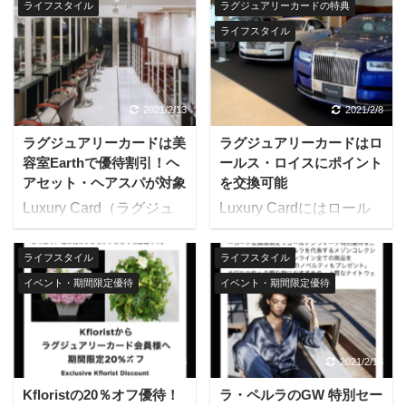
ライフスタイル
ラグジュアリーカードの特典
ライフスタイル
2021/2/13
2021/2/8
ラグジュアリーカードは美
ラグジュアリーカードはロ
容室Earthで優待割引！ヘ
ールス・ロイスにポイント
アセット・ヘアスパが対象
を交換可能
Luxury Card（ラグジュ
Luxury Cardにはロール
アリーカード）はヘアサ
ス・ロイス関連のベネフ
ロン「Earth」での優待
ィットが存在していま
ライフスタイル
ライフスタイル
特典を利用できます。 対
す。 ラグジュアリーカー
イベント・期間限定優待
イベント・期間限定優待
象カードはあらゆるラグ
ドのポイント9,270,000
ジュアリーカードであ
ポイントでロールス・ロ
り、チタンカード、ブラ
イス ブラックバッジ
ックカード、ゴールドカ
CULLINANと交換できま
2021/2/13
2021/2/13
ードの全会員が使えま
す。手付金や一部車両価
Kfloristの20％オフ優待！
ラ・ペルラのGW 特別セー
す。 ヘアサロン
格へのポイント充当も可