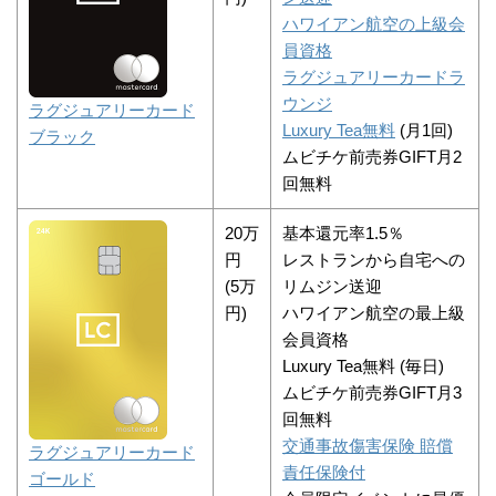
ハワイアン航空の上級会
員資格
ラグジュアリーカードラ
ウンジ
ラグジュアリーカード
Luxury Tea無料
(月1回)
ブラック
ムビチケ前売券GIFT月2
回無料
20万
基本還元率1.5％
円
レストランから自宅への
(5万
リムジン送迎
円)
ハワイアン航空の最上級
会員資格
Luxury Tea無料 (毎日)
ムビチケ前売券GIFT月3
回無料
交通事故傷害保険 賠償
ラグジュアリーカード
責任保険付
ゴールド