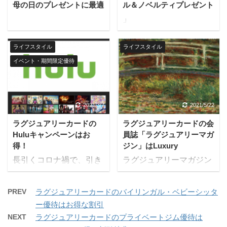
母の日のプレゼントに最適
ル＆ノベルティプレゼント
「Earth」全店舗にて特
能です。 対象カードはあ
」
別優待価格でヘアセット
らゆるラグジュアリーカ
（ダウンスタイル、アッ
ードであり、チタンカー
プスタイル）または、ヘ
ド、ブラックカード、ゴ
ライフスタイル
ライフスタイル
ッドスパを利用できま
ールドカードの全会員が
イベント・期間限定優待
す。 お出かけ前のスタイ
使えます。 ポイント交換
リングに、または仕事帰
の対象車種 ブラック・バ
りのリフレッシュに、多
ッジはロールス・ロイス
2021/3/7
2021/5/22
様なシーンで活用できま
の顧客の中でも個性的な
す。 特別優待価格 ヘア
方々の要望に応える車種
ラグジュアリーカードの
ラグジュアリーカードの会
セット（ダウンスタイ
で、リスクを冒し、常識
Huluキャンペーンはお
員誌「ラグジュアリーマガ
ル）：2,000円（税別）
を打ち破って、独自 ...
得！
ジン」はLuxury
ヘアセット ...
長引くコロナ禍で、引き
ラグジュアリーマガジン
続きご自宅でお過ごしに
はラグジュアリーカード
なる時間が多くなってい
の会員に提供される会員
PREV
ラグジュアリーカードのバイリンガル・ベビーシッタ
らっしゃるかと思いま
誌です。 編集、デザイナ
ー優待はお得な割引
す。 鬼滅の刃やNiziU出
ー、そしてライターから
NEXT
ラグジュアリーカードのプライベートジム優待は
演作品をはじめとして、
構成される専門チーム